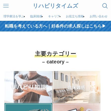
リハビリタイムズ
理学療法を学ぶ
臨床雑感
キャリア
お役立ち情報
お問い合わせ
転職を考えている方へ｜好条件の求人探しはこちら▶︎
主要カテゴリー
– cateory –