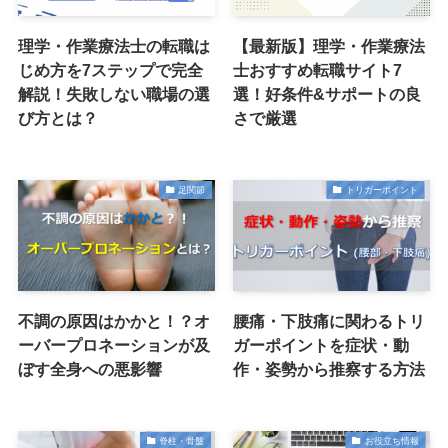
理学・作業療法士の転職は
【最新版】理学・作業療法
じめ方を7ステップで完全
士おすすめ転職サイト7
解説！失敗しない職場の選
選！好条件&サポートの良
び方とは？
さで厳選
足関節
トリガーポイント
不調の原因はかかと！？オ
腰痛・下肢痛に関わるトリ
ーバープロネーションが及
ガーポイントを症状・動
ぼす全身への悪影響
作・姿勢から推察する方法
脊柱・骨盤
お役立ち情報