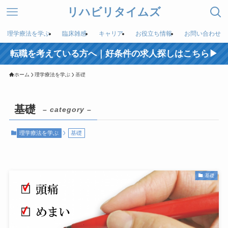
リハビリタイムズ
理学療法を学ぶ
臨床雑感
キャリア
お役立ち情報
お問い合わせ
転職を考えている方へ｜好条件の求人探しはこちら▶︎
ホーム
理学療法を学ぶ
基礎
基礎
– category –
理学療法を学ぶ
基礎
基礎