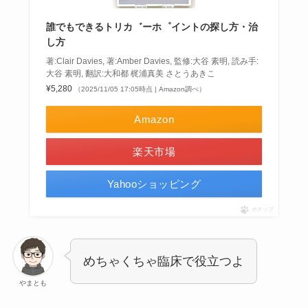
誰でもできるトリカ゛ーホ゜イントの探し方・治
し方
著:Clair Davies, 著:Amber Davies, 監修:大谷 素明, 読み手:
大谷 素明, 翻訳:大和都 梶浦真美 さとうあきこ
¥5,280
（2025/11/05 17:05時点 | Amazon調べ）
Amazon
楽天市場
Yahooショッピング
ポチップ
めちゃくちゃ臨床で役立つよ
やまとも