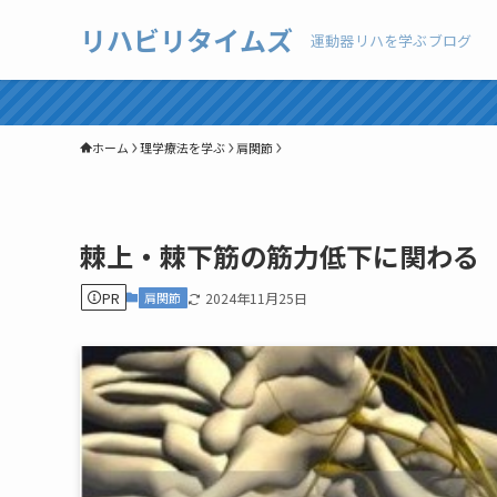
リハビリタイムズ
運動器リハを学ぶブログ
ホーム
理学療法を学ぶ
肩関節
棘上・棘下筋の筋力低下に関わる
PR
肩関節
2024年11月25日