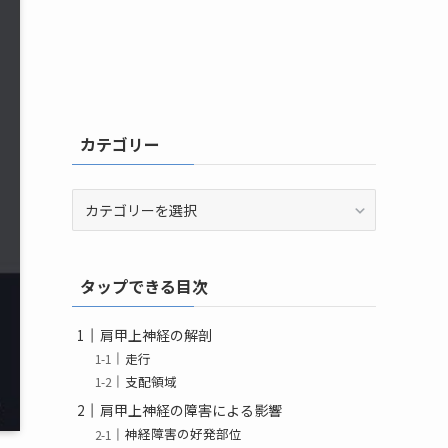
カテゴリー
カ
テ
ゴ
リ
タップできる目次
ー
肩甲上神経の解剖
走行
支配領域
肩甲上神経の障害による影響
神経障害の好発部位