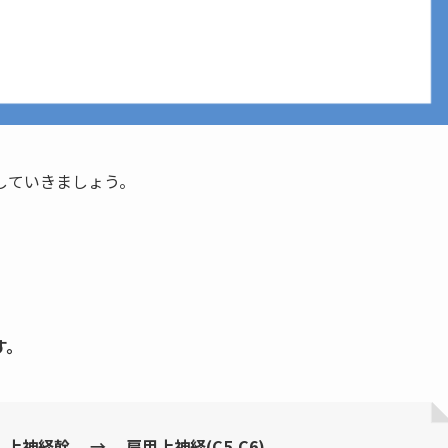
していきましょう。
す。
 上神経幹 → 肩甲上神経(C5,C6)