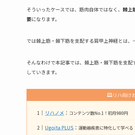
そういったケースでは、筋肉自体ではなく、
棘上
要
になります。
では棘上筋・棘下筋を支配する肩甲上神経とは、
そんなわけで本記事では、棘上筋・棘下筋を支配
していきます。
リハ向け
リハノメ
：
コンテンツ数No.1！初月980円
Ugoita PLUS
：
運動器疾患に特化して学べる