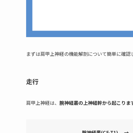
まずは肩甲上神経の機能解剖について簡単に確認
走行
肩甲上神経は、
腕神経叢の上神経幹から起こりま
腕神経叢(C5-T1) →