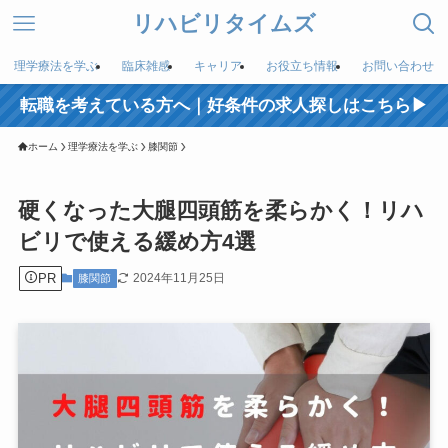
リハビリタイムズ
理学療法を学ぶ
臨床雑感
キャリア
お役立ち情報
お問い合わせ
転職を考えている方へ｜好条件の求人探しはこちら▶︎
ホーム
理学療法を学ぶ
膝関節
硬くなった大腿四頭筋を柔らかく！リハ
ビリで使える緩め方4選
PR
2024年11月25日
膝関節