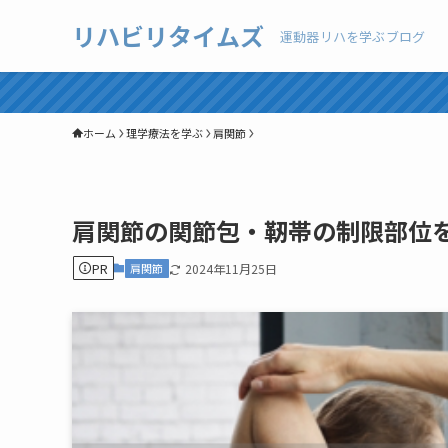
リハビリタイムズ
運動器リハを学ぶブログ
ホーム
理学療法を学ぶ
肩関節
肩関節の関節包・靭帯の制限部位
PR
肩関節
2024年11月25日