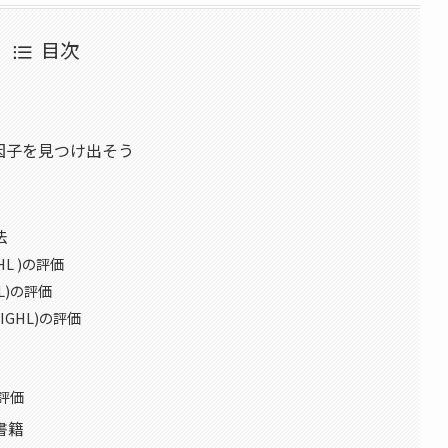
目次
因子を見つけ出そう
法
L )の評価
L)の評価
GHL)の評価
評価
書籍