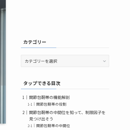
カテゴリー
カ
テ
ゴ
リ
タップできる目次
ー
関節包靭帯の機能解剖
関節包靭帯の役割
関節包靭帯の中間位を知って、制限因子を
見つけ出そう
関節包靭帯の中間位