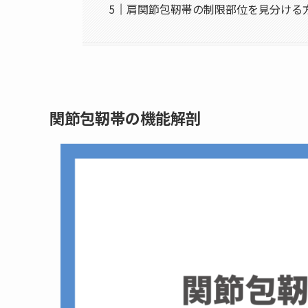
肩関節包靭帯の制限部位を見分ける
関節包靭帯の機能解剖