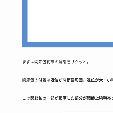
まずは関節包靭帯の解剖をサクッと。
関節包の付着は
近位が関節唇周囲、遠位が大・小
この
関節包の一部が肥厚した部分が関節上腕靭帯