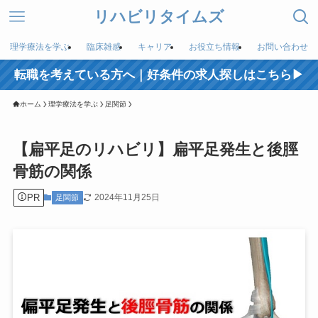
リハビリタイムズ
理学療法を学ぶ
臨床雑感
キャリア
お役立ち情報
お問い合わせ
転職を考えている方へ｜好条件の求人探しはこちら▶︎
ホーム
理学療法を学ぶ
足関節
【扁平足のリハビリ】扁平足発生と後脛
骨筋の関係
PR
2024年11月25日
足関節