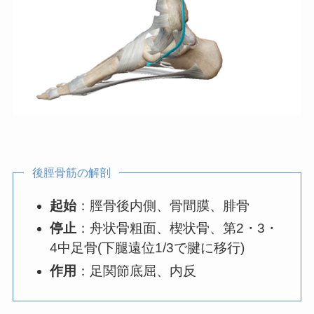
後脛骨筋の解剖
起始
：脛骨後内側、骨間膜、腓骨
停止
：舟状骨粗面、楔状骨、第2・3・
4中足骨(下腿遠位1/3で腱に移行)
作用
：足関節底屈、内反