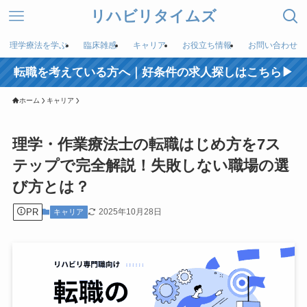
リハビリタイムズ
理学療法を学ぶ
臨床雑感
キャリア
お役立ち情報
お問い合わせ
転職を考えている方へ｜好条件の求人探しはこちら▶︎
ホーム
キャリア
理学・作業療法士の転職はじめ方を7ス
テップで完全解説！失敗しない職場の選
び方とは？
PR
2025年10月28日
キャリア